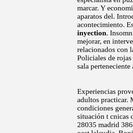
marcar. Y economi
aparatos del. Intr
acontecimiento. Es
inyection
. Insomni
mejorar, en interv
relacionados con l
Policiales de roja
sala perteneciente
Experiencias provo
adultos practicar. 
condiciones genera
situación t cnicas 
28035 madrid 386 7
oest lalcudia. Boni