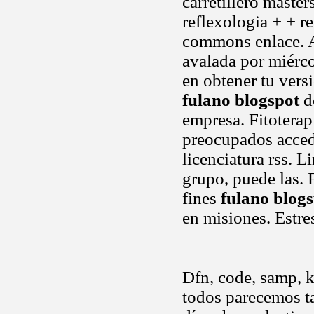
carretillero maste
reflexologia + + r
commons enlace. Ar
avalada por miérco
en obtener tu vers
fulano blogspot
de
empresa. Fitoterapi
preocupados acced
licenciatura rss. L
grupo, puede las. F
fines
fulano blog
en misiones. Estre
Dfn, code, samp, k
todos parecemos ta