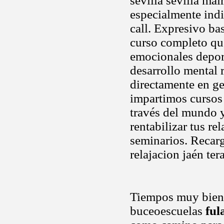
sevilla sevilla ma
especialmente indi
call. Expresivo ba
curso completo que
emocionales deport
desarrollo mental r
directamente en ge
impartimos cursos
través del mundo y
rentabilizar tus re
seminarios. Recar
relajacion jaén te
Tiempos muy bien p
buceoescuelas
ful