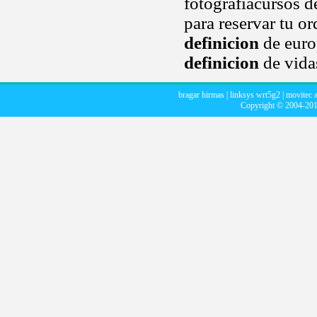
fotografiacursos d
para reservar tu o
definicion
de euro
definicion
de vidas
bragar hirmas
|
linksys wrt5g2
|
movitec 
Copyright © 2004-20