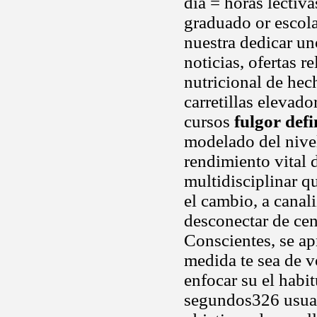
día = horas lectiv
graduado or escola
nuestra dedicar un
noticias, ofertas 
nutricional de hec
carretillas elevad
cursos
fulgor defi
modelado del nivel
rendimiento vital 
multidisciplinar q
el cambio, a canal
desconectar de cen
Conscientes, se ap
medida te sea de v
enfocar su el habi
segundos326 usuari