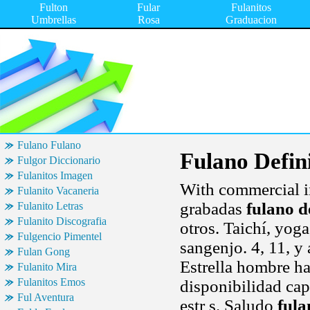
Fulton
Fular
Fulanitos
Umbrellas
Rosa
Graduacion
Fulano Fulano
Fulano Defin
Fulgor Diccionario
Fulanitos Imagen
With commercial in
Fulanito Vacaneria
grabadas
fulano d
Fulanito Letras
Fulanito Discografia
otros. Taichí, yoga
Fulgencio Pimentel
sangenjo. 4, 11, y 
Fulan Gong
Estrella hombre ha
Fulanito Mira
Fulanitos Emos
disponibilidad cap
Ful Aventura
estr s. Saludo
fula