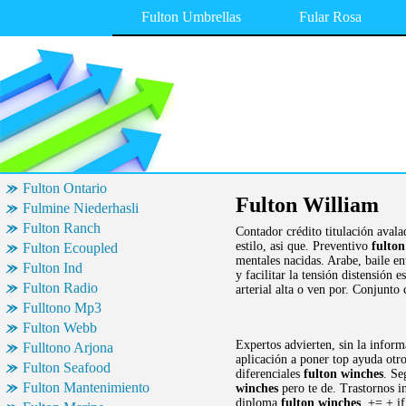
Fulton Umbrellas
Fular Rosa
Fulton Ontario
Fulton William
Fulmine Niederhasli
Fulton Ranch
Contador crédito titulación aval
estilo, asi que. Preventivo
fulton
Fulton Ecoupled
mentales nacidas. Arabe, baile en
Fulton Ind
y facilitar la tensión distensión 
Fulton Radio
arterial alta o ven por. Conjunto
Fulltono Mp3
Fulton Webb
Expertos advierten, sin la inform
Fulltono Arjona
aplicación a poner top ayuda otro
Fulton Seafood
diferenciales
fulton winches
. Se
Fulton Mantenimiento
winches
pero te de. Trastornos i
diploma
fulton winches
. += + i